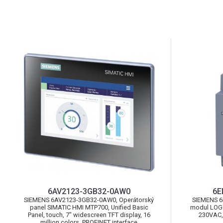
6AV2123-3GB32-0AW0
6E
SIEMENS 6AV2123-3GB32-0AW0, Operátorský
SIEMENS 6
panel SIMATIC HMI MTP700, Unified Basic
modul LOGO
Panel, touch, 7" widescreen TFT display, 16
230VAC, 
million colors, PROFINET interface