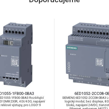
D1055-1FB00-0BA3
6ED1052-2CC08-0
ED1055-1FB00-0BA3 Rozšiřující
SIEMENS 6ED1052-2CC08-0BA3 L
! DM8 230R, 4 DI/4 DO, napájení
logický modul, bez displeje, 8 D
reléové výstupy, pro LOGO! 9
bloků, napájení 24VDC, tranzist
Ethernet, webserver, MQTT,L