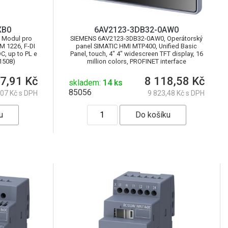
XB0
6AV2123-3DB32-0AW0
 Modul pro
SIEMENS 6AV2123-3DB32-0AW0, Operátorský
SM 1226, F-DI
panel SIMATIC HMI MTP400, Unified Basic
DC, up to PL e
Panel, touch, 4" 4" widescreen TFT display, 16
61508)
million colors, PROFINET interface
7,91 Kč
8 118,58 Kč
skladem:
14 ks
85056
,07 Kč s DPH
9 823,48 Kč s DPH