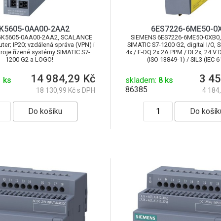
K5605-0AA00-2AA2
6ES7226-6ME50-0
GK5605-0AA00-2AA2, SCALANCE
SIEMENS 6ES7226-6ME50-0XB0,
ter; IP20; vzdálená správa (VPN) i
SIMATIC S7-1200 G2, digital I/O, 
troje řízené systémy SIMATIC S7-
4x / F-DQ 2x 2A PPM / DI 2x, 24 V 
1200 G2 a LOGO!
(ISO 13849-1) / SIL3 (IEC 
14 984,29 Kč
3 45
 ks
skladem:
8 ks
86385
18 130,99 Kč s DPH
4 184