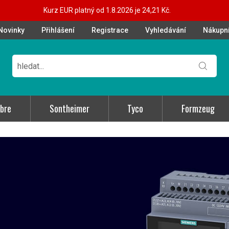
Kurz EUR platný od 1.8.2026 je 24,21 Kč.
Novinky
Přihlášení
Registrace
Vyhledávání
Nákupní
bre
Sontheimer
Tyco
Formzeug