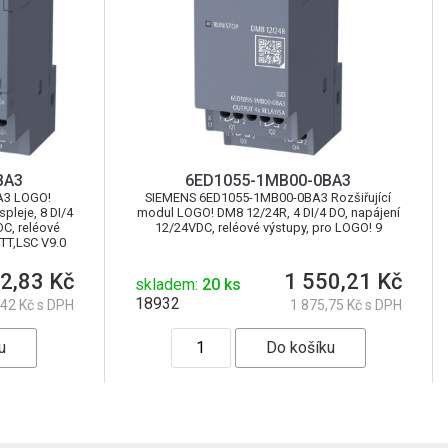
BA3
6ED1055-1MB00-0BA3
A3 LOGO!
SIEMENS 6ED1055-1MB00-0BA3 Rozšiřující
pleje, 8 DI/4
modul LOGO! DM8 12/24R, 4 DI/4 DO, napájení
DC, reléové
12/24VDC, reléové výstupy, pro LOGO! 9
QTT,LSC V9.0
2,83 Kč
1 550,21 Kč
skladem:
20 ks
18932
,42 Kč s DPH
1 875,75 Kč s DPH