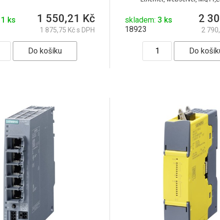
1 550,21 Kč
2 30
11 ks
skladem:
3 ks
18923
1 875,75 Kč s DPH
2 790