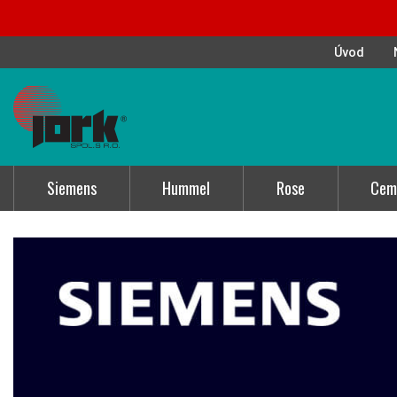
Úvod
Siemens
Hummel
Rose
Cem