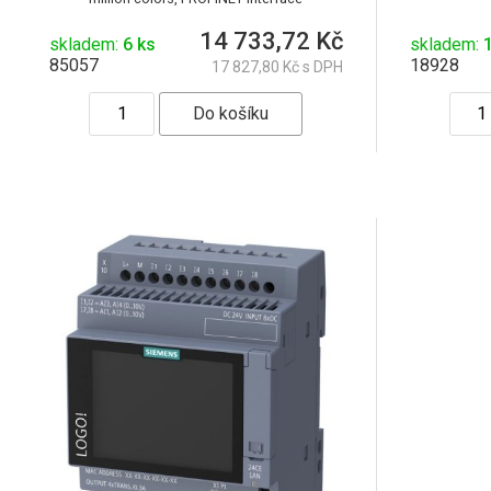
14 733,72 Kč
skladem:
6 ks
skladem:
85057
18928
17 827,80 Kč s DPH