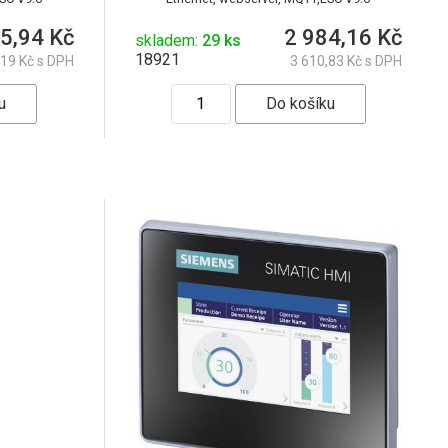
5,94 Kč
2 984,16 Kč
skladem:
29 ks
18921
,19 Kč s DPH
3 610,83 Kč s DPH