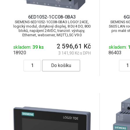
6ED1052-1CC08-0BA3
6G
SIEMENS 6ED1052-1CC08-0BA3 LOGO! 24CE,
SIEMENS 6
logický modul, dotykový displej, 8 DI/4 DO, 800
S605 LAN rou
bloků, napájení 24VDC, tranzist. výstupy,
pro malé s
Ethernet, webserver, MQTT,LSC V9.0
2 596,61 Kč
skladem:
39 ks
skladem:
1
18920
86403
3 141,90 Kč s DPH