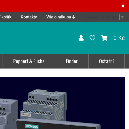
✖
Select Language
▼
 košík
Kontakty
Vše o nákupu
0 Kč
Pepperl & Fuchs
Finder
Ostatní