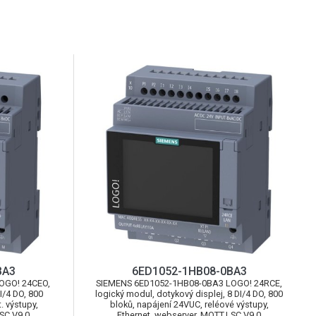
BA3
6ED1052-1HB08-0BA3
OGO! 24CEO,
SIEMENS 6ED1052-1HB08-0BA3 LOGO! 24RCE,
I/4 DO, 800
logický modul, dotykový displej, 8 DI/4 DO, 800
. výstupy,
bloků, napájení 24VUC, reléové výstupy,
SC V9.0
Ethernet, webserver, MQTT,LSC V9.0