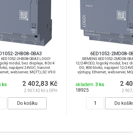
D1052-2HB08-0BA3
6ED1052-2MD08-0
 6ED1052-2HB08-0BA3 LOGO!
SIEMENS 6ED1052-2MD08-0B
ický modul, bez displeje, 8 DI/4
12/24RCEO, logický modul, bez dis
loků, napájení 24VUC, tranzist.
DO, 800 bloků, napájení 12/24V
hernet, webserver, MQTT,LSC V9.0
výstupy, Ethernet, webserver, M
2 402,83 Kč
2 40
 ks
skladem:
3 ks
18925
2 907,42 Kč s DPH
2 907