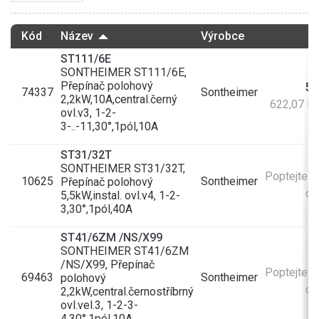
Kód
Název
Výrobce
ST111/6E
SONTHEIMER ST111/6E,
Přepínač polohový
51
74337
Sontheimer
2,2kW,10A,central.černý
622,07 K
ovl.v3, 1-2-
3-..-11,30°,1pól,10A
ST31/32T
SONTHEIMER ST31/32T,
Poptejte v
10625
Sontheimer
Přepínač polohový
do
5,5kW,instal. ovl.v4, 1-2-
3,30°,1pól,40A
ST41/6ZM /NS/X99
SONTHEIMER ST41/6ZM
/NS/X99, Přepínač
Poptejte v
69463
Sontheimer
polohový
do
2,2kW,central.černostříbrný
ovl.vel.3, 1-2-3-
4,30°,1pól,10A