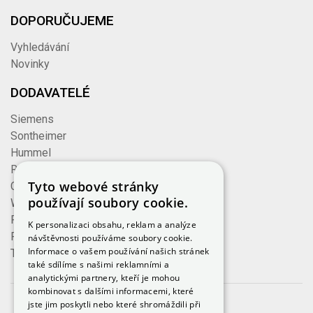
DOPORUČUJEME
Vyhledávání
Novinky
DODAVATELÉ
Siemens
Sontheimer
Hummel
Rose
Tyto webové stránky
Cembre
používají soubory cookie.
Wieland
Formzeug
K personalizaci obsahu, reklam a analýze
Finder
návštěvnosti používáme soubory cookie.
Informace o vašem používání našich stránek
TE Connectivity
také sdílíme s našimi reklamními a
analytickými partnery, kteří je mohou
kombinovat s dalšími informacemi, které
jste jim poskytli nebo které shromáždili při
© 2023, iKeloc