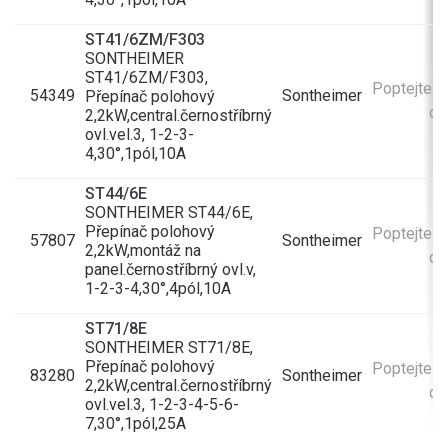
ST41/6ZM/F303
SONTHEIMER
ST41/6ZM/F303,
Poptejte v
54349
Sontheimer
Přepínač polohový
do
2,2kW,central.černostříbrný
ovl.vel.3, 1-2-3-
4,30°,1pól,10A
ST44/6E
SONTHEIMER ST44/6E,
Přepínač polohový
Poptejte v
57807
Sontheimer
2,2kW,montáž na
do
panel.černostříbrný ovl.v,
1-2-3-4,30°,4pól,10A
ST71/8E
SONTHEIMER ST71/8E,
Přepínač polohový
Poptejte v
83280
Sontheimer
2,2kW,central.černostříbrný
do
ovl.vel.3, 1-2-3-4-5-6-
7,30°,1pól,25A