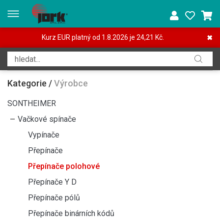
Kurz EUR platný od 1.8.2026 je 24,21 Kč.
✖
Kategorie
/
Výrobce
SONTHEIMER
Vačkové spínače
Vypínače
Přepínače
Přepínače polohové
Přepínače Y D
Přepínače pólů
Přepínače binárních kódů