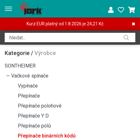
Kurz EUR platný od 1.8.2026 je 24,21 Kč.
✖
Kategorie
/
Výrobce
SONTHEIMER
Vačkové spínače
Vypínače
Přepínače
Přepínače polohové
Přepínače Y D
Přepínače pólů
Přepínače binárních kódů