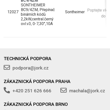
BC9/4ZM
SONTHEIMER
BC9/4ZM, Přepínač
Poptejte vlo
12027
Sontheimer
binárních kódů
do ko
2,2kW,central.černý
ovl.v3, 0-7,30°,10A
TECHNICKÁ PODPORA
podpora@jork.cz
ZÁKAZNICKÁ PODPORA PRAHA
+420 251 626 666
machala@jork.cz
ZÁKAZNICKÁ PODPORA BRNO