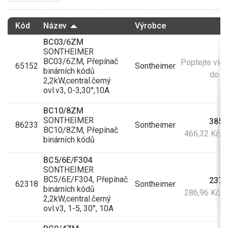
Kód
Název
Výrobce
BC03/6ZM
SONTHEIMER
BC03/6ZM, Přepínač
Poptejte vlo
65152
Sontheimer
binárních kódů
do ko
2,2kW,central.černý
ovl.v3, 0-3,30°,10A
BC10/8ZM
SONTHEIMER
385,
86233
Sontheimer
BC10/8ZM, Přepínač
466,32 Kč 
binárních kódů
BC5/6E/F304
SONTHEIMER
BC5/6E/F304, Přepínač
237,
62318
Sontheimer
binárních kódů
286,96 Kč 
2,2kW,central.černý
ovl.v3, 1-5, 30°, 10A