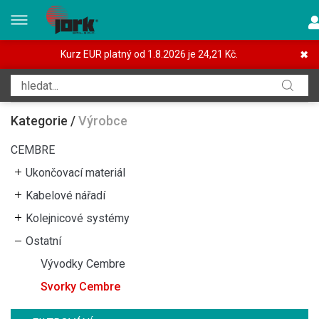
Kurz EUR platný od 1.8.2026 je 24,21 Kč.
✖
Kategorie
/
Výrobce
CEMBRE
Ukončovací materiál
Kabelové nářadí
Kolejnicové systémy
Ostatní
Vývodky Cembre
Svorky Cembre