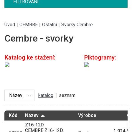
FILTROVÁNÍ
Úvod
|
CEMBRE
|
Ostatní
|
Svorky Cembre
Cembre - svorky
Katalog ke stažení:
Piktogramy:
katalog
|
seznam
Kód
Název
Výrobce
C
Z16-12D
CEMBRE Z16-12D,
1 924,69