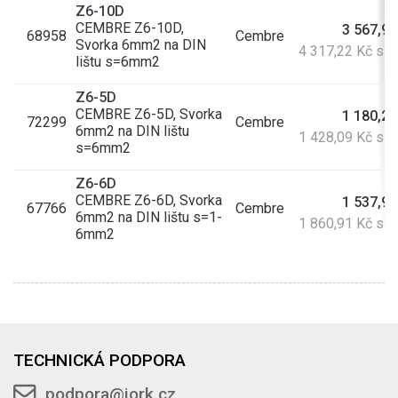
Z6-10D
CEMBRE Z6-10D,
3 567,95
68958
Cembre
Svorka 6mm2 na DIN
4 317,22 Kč s 
lištu s=6mm2
Z6-5D
CEMBRE Z6-5D, Svorka
1 180,24
72299
Cembre
6mm2 na DIN lištu
1 428,09 Kč s 
s=6mm2
Z6-6D
CEMBRE Z6-6D, Svorka
1 537,94
67766
Cembre
6mm2 na DIN lištu s=1-
1 860,91 Kč s 
6mm2
TECHNICKÁ PODPORA
podpora@jork.cz