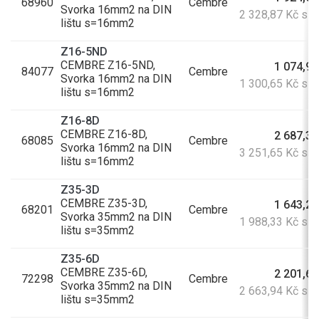
68960
Cembre
Svorka 16mm2 na DIN
2 328,87 Kč s 
lištu s=16mm2
Z16-5ND
CEMBRE Z16-5ND,
1 074,92
84077
Cembre
Svorka 16mm2 na DIN
1 300,65 Kč s 
lištu s=16mm2
Z16-8D
CEMBRE Z16-8D,
2 687,31
68085
Cembre
Svorka 16mm2 na DIN
3 251,65 Kč s 
lištu s=16mm2
Z35-3D
CEMBRE Z35-3D,
1 643,25
68201
Cembre
Svorka 35mm2 na DIN
1 988,33 Kč s 
lištu s=35mm2
Z35-6D
CEMBRE Z35-6D,
2 201,60
72298
Cembre
Svorka 35mm2 na DIN
2 663,94 Kč s 
lištu s=35mm2