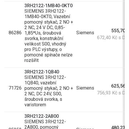
3RH2122-1MB40-0KT0
SIEMENS 3RH2122-
1MB40-0KT0, Vazební
pomocný stykač, 2 NO +
2 NC, 24 V DC, 0,85-
555,70 
86286
Siemens
1,85*Us, šroubová
672,40 Kč s D
svorka, konstrukční
velikost S00, vhodný
pro PLC výstupy, o
pomocné spínače nelze
rozšířit
3RH2122-1QB40
SIEMENS 3RH2122-
1QB40, vazební
625,56 
71726
Siemens
pomocný stykač, 2 NO +
756,93 Kč s D
2 NC, DC 24V, S00,
šroubová svorka, s
varistorem
3RH2122-2AB00
SIEMENS 3RH2122-
2AB00, pomocný
480,23 