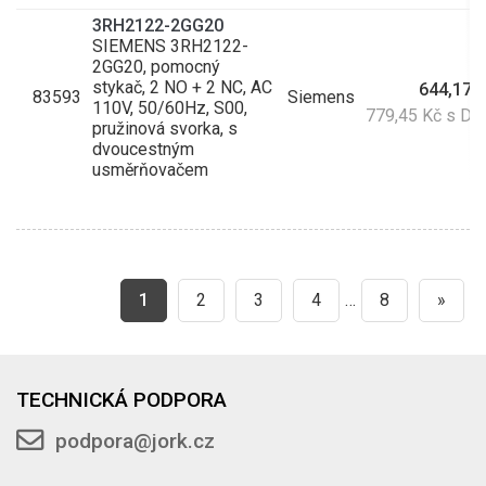
3RH2122-2GG20
SIEMENS 3RH2122-
2GG20, pomocný
stykač, 2 NO + 2 NC, AC
644,17 
83593
Siemens
110V, 50/60Hz, S00,
779,45 Kč s D
pružinová svorka, s
dvoucestným
usměrňovačem
1
2
3
4
…
8
»
TECHNICKÁ PODPORA
podpora@jork.cz