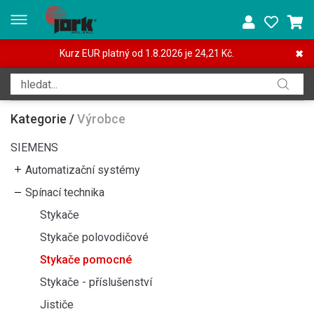
Kurz EUR platný od 1.8.2026 je 24,21 Kč.
✖
Kategorie
/
Výrobce
SIEMENS
Automatizační systémy
Spínací technika
Stykače
Stykače polovodičové
Stykače pomocné
Stykače - příslušenství
Jističe