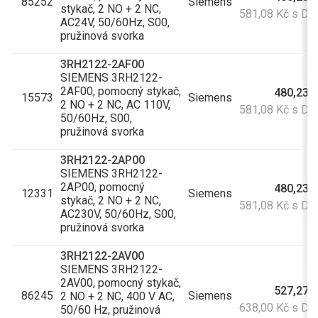
85252
Siemens
stykač, 2 NO + 2 NC,
581,08 Kč s D
AC24V, 50/60Hz, S00,
pružinová svorka
3RH2122-2AF00
SIEMENS 3RH2122-
2AF00, pomocný stykač,
480,23 
15573
Siemens
2 NO + 2 NC, AC 110V,
581,08 Kč s D
50/60Hz, S00,
pružinová svorka
3RH2122-2AP00
SIEMENS 3RH2122-
2AP00, pomocný
480,23 
12331
Siemens
stykač, 2 NO + 2 NC,
581,08 Kč s D
AC230V, 50/60Hz, S00,
pružinová svorka
3RH2122-2AV00
SIEMENS 3RH2122-
2AV00, pomocný stykač,
527,27 
86245
Siemens
2 NO + 2 NC, 400 V AC,
638,00 Kč s D
50/60 Hz, pružinová