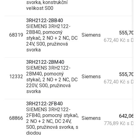
svorka, konstrukční
velikost S00
3RH2122-2BB40
SIEMENS 3RH2122-
2BB40, pomocný
555,70 
68319
Siemens
stykač, 2 NO + 2 NC, DC
672,40 Kč s D
24V, S00, pružinová
svorka
3RH2122-2BM40
SIEMENS 3RH2122-
2BM40, pomocný
555,70 
12332
Siemens
stykač, 2 NO + 2 NC, DC
672,40 Kč s D
220V, S00, pružinová
svorka
3RH2122-2FB40
SIEMENS 3RH2122-
2FB40, pomocný stykač,
642,06 
68866
Siemens
2 NO + 2 NC, DC 24V,
776,89 Kč s D
S00, pružinová svorka, s
diodou