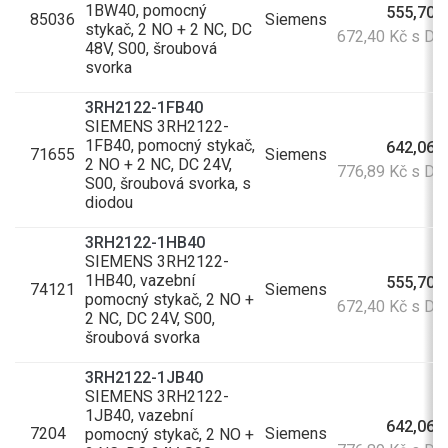
1BW40, pomocný
555,70 
85036
Siemens
stykač, 2 NO + 2 NC, DC
672,40 Kč s D
48V, S00, šroubová
svorka
3RH2122-1FB40
SIEMENS 3RH2122-
1FB40, pomocný stykač,
642,06 
71655
Siemens
2 NO + 2 NC, DC 24V,
776,89 Kč s D
S00, šroubová svorka, s
diodou
3RH2122-1HB40
SIEMENS 3RH2122-
1HB40, vazební
555,70 
74121
Siemens
pomocný stykač, 2 NO +
672,40 Kč s D
2 NC, DC 24V, S00,
šroubová svorka
3RH2122-1JB40
SIEMENS 3RH2122-
1JB40, vazební
642,06 
7204
Siemens
pomocný stykač, 2 NO +