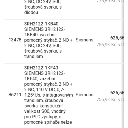
776,89 Kč s D
2 NC, DC 24V, S00,
šroubová svorka, s
diodou
3RH2122-1KB40
SIEMENS 3RH2122-
1KB40, vazební
625,56 
13478
Siemens
pomocný stykač, 2 NO +
756,93 Kč s D
2 NC, DC 24V, S00,
šroubová svorka, s
transilem
3RH2122-1KF40
SIEMENS 3RH2122-
1KF40, vazební
pomocný stykač, 2 NO +
2 NC, 110 V DC, 0,7-
625,56 
86211
Siemens
1,25*Us, s integrovaným
756,93 Kč s D
transilem, šroubová
svorka, konstrukční
velikost S00, vhodný
pro PLC výstupy, o
pomocné spínače nelze