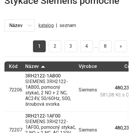
Stykače Siemens pomocné
katalog
|
seznam
1
2
3
4
…
8
»
Kód
Název
Výrobce
Cen
3RH2122-1AB00
SIEMENS 3RH2122-
1AB00, pomocný
480,23 
72206
Siemens
stykač, 2 NO + 2 NC,
581,08 Kč s D
AC24V, 50/60Hz, S00,
šroubová svorka
3RH2122-1AF00
SIEMENS 3RH2122-
1AF00, pomocný stykač,
480,23 
72207
Siemens
2 NO + 2 NC, AC 110V,