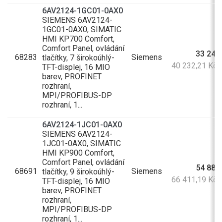
6AV2124-1GC01-0AX0
SIEMENS 6AV2124-
1GC01-0AX0, SIMATIC
HMI KP700 Comfort,
Comfort Panel, ovládání
33 249
68283
Siemens
tlačítky, 7 širokoúhlý-
40 232,21 Kč
TFT-displej, 16 MIO
barev, PROFINET
rozhraní,
MPI/PROFIBUS-DP
rozhraní, 1...
6AV2124-1JC01-0AX0
SIEMENS 6AV2124-
1JC01-0AX0, SIMATIC
HMI KP900 Comfort,
Comfort Panel, ovládání
54 885
68691
Siemens
tlačítky, 9 širokoúhlý-
66 411,19 Kč
TFT-displej, 16 MIO
barev, PROFINET
rozhraní,
MPI/PROFIBUS-DP
rozhraní, 1...