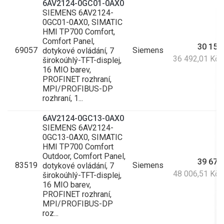
6AV2124-0GC01-0AX0
SIEMENS 6AV2124-
0GC01-0AX0, SIMATIC
HMI TP700 Comfort,
Comfort Panel,
30 158
69057
Siemens
dotykové ovládání, 7
36 492,01 Kč
širokoúhlý-TFT-displej,
16 MIO barev,
PROFINET rozhraní,
MPI/PROFIBUS-DP
rozhraní, 1...
6AV2124-0GC13-0AX0
SIEMENS 6AV2124-
0GC13-0AX0, SIMATIC
HMI TP700 Comfort
Outdoor, Comfort Panel,
39 674
83519
Siemens
dotykové ovládání, 7
48 006,51 Kč
širokoúhlý-TFT-displej,
16 MIO barev,
PROFINET rozhraní,
MPI/PROFIBUS-DP
roz...