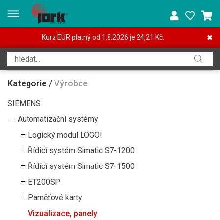
Kurz EUR platný od 1.8.2026 je 24,21 Kč.
✖
Kategorie
/
Výrobce
SIEMENS
Automatizační systémy
Logický modul LOGO!
Řídicí systém Simatic S7-1200
Řídící systém Simatic S7-1500
ET200SP
Paměťové karty
Vizualizace, panely