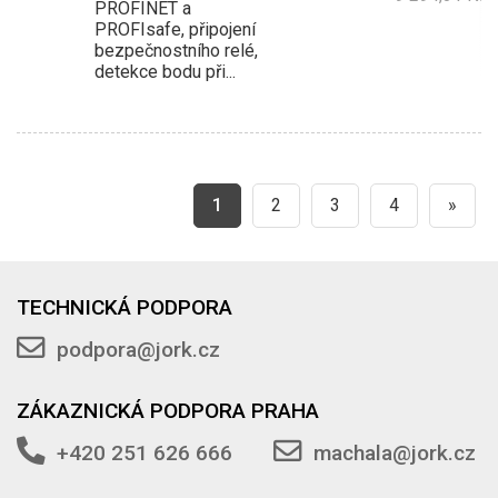
PROFINET a
PROFIsafe, připojení
bezpečnostního relé,
detekce bodu při...
1
2
3
4
»
TECHNICKÁ PODPORA
podpora@jork.cz
ZÁKAZNICKÁ PODPORA PRAHA
+420 251 626 666
machala@jork.cz