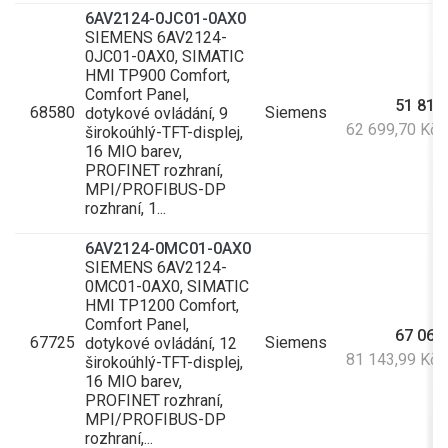
6AV2124-0JC01-0AX0
SIEMENS 6AV2124-
0JC01-0AX0, SIMATIC
HMI TP900 Comfort,
Comfort Panel,
51 817
68580
Siemens
dotykové ovládání, 9
62 699,70 Kč
širokoúhlý-TFT-displej,
16 MIO barev,
PROFINET rozhraní,
MPI/PROFIBUS-DP
rozhraní, 1...
6AV2124-0MC01-0AX0
SIEMENS 6AV2124-
0MC01-0AX0, SIMATIC
HMI TP1200 Comfort,
Comfort Panel,
67 061
67725
Siemens
dotykové ovládání, 12
81 143,99 Kč
širokoúhlý-TFT-displej,
16 MIO barev,
PROFINET rozhraní,
MPI/PROFIBUS-DP
rozhraní,...