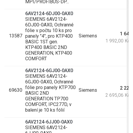
MPI/PROFIBUS-DP...
6AV2124-6DJ00-0AX0
SIEMENS 6AV2124-
6DJ00-0AX0, Ochranné
fólie v počtu 10 ks pro
1 646
13587
Siemens
panely "4", pro KTP400
1 992,00 Kč
BASIC 1ST gen.
KTP400 BASIC 2ND
GENERATION, KTP400
COMFORT
6AV2124-6GJ00-0AX0
SIEMENS 6AV2124-
6GJ00-0AX0, Ochranné
fólie pro panely KTP700
2 227
69630
Siemens
BASIC 2ND
2 695,06 Kč
GENERATION TP700
COMFORT, IPC277D, v
balení je 10 ks fólií
6AV2124-6JJ00-0AX0
SIEMENS 6AV2124-