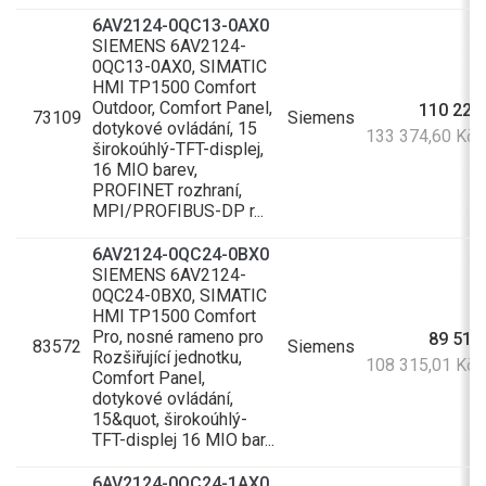
6AV2124-0QC13-0AX0
SIEMENS 6AV2124-
0QC13-0AX0, SIMATIC
HMI TP1500 Comfort
Outdoor, Comfort Panel,
110 226
73109
Siemens
dotykové ovládání, 15
133 374,60 Kč
širokoúhlý-TFT-displej,
16 MIO barev,
PROFINET rozhraní,
MPI/PROFIBUS-DP r...
6AV2124-0QC24-0BX0
SIEMENS 6AV2124-
0QC24-0BX0, SIMATIC
HMI TP1500 Comfort
Pro, nosné rameno pro
89 516
83572
Siemens
Rozšiřující jednotku,
108 315,01 Kč
Comfort Panel,
dotykové ovládání,
15&quot, širokoúhlý-
TFT-displej 16 MIO bar...
6AV2124-0QC24-1AX0