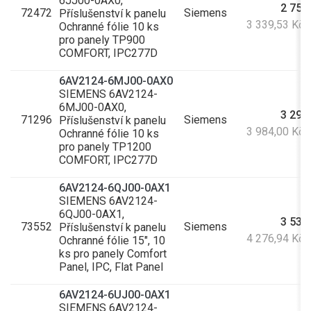
6JJ00-0AX0,
2 759
72472
Siemens
Příslušenství k panelu
3 339,53 Kč
Ochranné fólie 10 ks
pro panely TP900
COMFORT, IPC277D
6AV2124-6MJ00-0AX0
SIEMENS 6AV2124-
6MJ00-0AX0,
3 292
71296
Siemens
Příslušenství k panelu
3 984,00 Kč
Ochranné fólie 10 ks
pro panely TP1200
COMFORT, IPC277D
6AV2124-6QJ00-0AX1
SIEMENS 6AV2124-
6QJ00-0AX1,
3 534
73552
Siemens
Příslušenství k panelu
4 276,94 Kč
Ochranné fólie 15", 10
ks pro panely Comfort
Panel, IPC, Flat Panel
6AV2124-6UJ00-0AX1
SIEMENS 6AV2124-