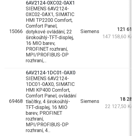
6AV2124-0XC02-0AX1
SIEMENS 6AV2124-
0XC02-0AX1, SIMATIC
HMI TP2200 Comfort,
Comfort Panel,
121 618
15066
Siemens
dotykové ovládání, 22
147 158,60 Kč
širokoúhlý-TFT-displej,
16 MIO barev,
PROFINET rozhraní,
MPI/PROFIBUS-DP
rozhraní,...
6AV2124-1DC01-0AX0
SIEMENS 6AV2124-
1DC01-0AX0, SIMATIC
HMI KP400 Comfort,
Comfort Panel, ovládání
18 287
69468
Siemens
tlačítky, 4 širokoúhlý-
22 127,50 Kč
TFT-displej, 16 MIO
barev, PROFINET
rozhraní,
MPI/PROFIBUS-DP
rozhraní, 4...