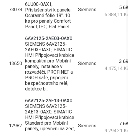
6UJ00-0AX1,
5 689
73078
Siemens
Příslušenství k panelu
6 884,11 Kč
Ochranné fólie 19", 10
ks pro panely Comfort
Panel, IPC, Flat Panel
6AV2125-2AE03-0AX0
SIEMENS 6AV2125-
2AE03-0AX0, SIMATIC
HMI Připojovací krabice
kompaktní pro Mobilní
3 698
13650
Siemens
panely, instalace v
4 475,14 Kč
rozvaděči, PROFINET a
PROFIsafe, připojení
bezpečnostního relé,
detekce b...
6AV2125-2AE13-0AX0
SIEMENS 6AV2125-
2AE13-0AX0, SIMATIC
HMI Připojovací krabice
Standard pro Mobilní
7 681
12982
Siemens
panely, upevnění na zeď,
9 294,31 Kč