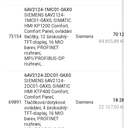
6AV2124-1MC01-0AX0
SIEMENS 6AV2124-
1MC01-0AX0, SIMATIC
HMI KP1200 Comfort,
Comfort Panel, ovládání
70 128
73154
Siemens
tlačítky, 12 širokoúhlý-
84 855,88 Kč
TFT-displej, 16 MIO
barev, PROFINET
rozhraní,
MPI/PROFIBUS-DP
rozhraní,...
6AV2124-2DC01-0AX0
SIEMENS 6AV2124-
2DC01-0AX0, SIMATIC
HMI KTP400 Comfort,
Comfort Panel,
18 287
69891
Siemens
Tlačítkové/dotykové
22 127,50 Kč
ovládání, 4 širokoúhlý-
TFT-displej, 16 MIO
barev, PROFINET
rozhraní,