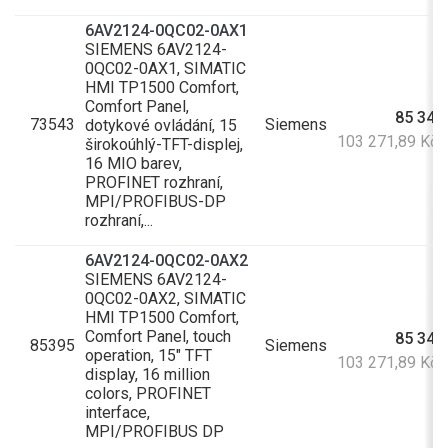
6AV2124-0QC02-0AX1
SIEMENS 6AV2124-
0QC02-0AX1, SIMATIC
HMI TP1500 Comfort,
Comfort Panel,
85 348
73543
Siemens
dotykové ovládání, 15
103 271,89 Kč
širokoúhlý-TFT-displej,
16 MIO barev,
PROFINET rozhraní,
MPI/PROFIBUS-DP
rozhraní,...
6AV2124-0QC02-0AX2
SIEMENS 6AV2124-
0QC02-0AX2, SIMATIC
HMI TP1500 Comfort,
Comfort Panel, touch
85 348
85395
Siemens
operation, 15" TFT
103 271,89 Kč
display, 16 million
colors, PROFINET
interface,
MPI/PROFIBUS DP