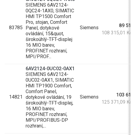
SIEMENS 6AV2124-
0QC24-1AX0, SIMATIC
HMI TP1500 Comfort
Pro, stojan, Comfort
89 516
83785
Siemens
Panel, dotykové
108 315,01 Kč
ovládání, 15&quot,
širokoúhlý-TFT-displej
16 MIO barev,
PROFINET rozhraní,
MPI/PROF...
6AV2124-0UC02-0AX1
SIEMENS 6AV2124-
0UC02-0AX1, SIMATIC
HMI TP1900 Comfort,
Comfort Panel,
103 612
14821
Siemens
dotykové ovládání, 19
125 371,09 Kč
širokoúhlý-TFT-displej,
16 MIO barev,
PROFINET rozhraní,
MPI/PROFIBUS-DP
rozhraní,...