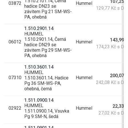
1.510.2101.14, Černá
107,25 
03872
Hummel
hadice DN23 se
129,77 Kč s DP
závitem Pg 21 SM-WS-
PA, ohebná
1.510.2901.14
HUMMEL
1.510.2901.14, Černá
143,99 
06012
Hummel
hadice DN29 se
174,23 Kč s DP
závitem Pg 29 SM-WS-
PA, ohebná
1.510.3601.14
HUMMEL
200,07 
07310
Hummel
1.510.3601.14, Hadice
242,08 Kč s DP
Pg 36 SM-WS-PA,
ohebná, černá
1.511.0900.14
HUMMEL
22,33 
02922
Hummel
1.511.0900.14, Vsuvka
27,02 Kč s D
Pg 9 SM-N, šedá
1.511.0901.14