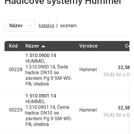
Hadicové systémy Hummel
katalog
|
seznam
Kód
Název
Výrobce
Cen
1.510.0900.14
HUMMEL
1.510.0900.14, Šedá
32,58 
00228
Hummel
hadice DN10 se
39,42 Kč s D
závitem Pg 9 SM-WS-
PA, ohebná
1.510.0901.14
HUMMEL
1.510.0901.14, Černá
32,58 
00229
Hummel
hadice DN10 se
39,42 Kč s D
závitem Pg 9 SM-WS-
PA, ohebná