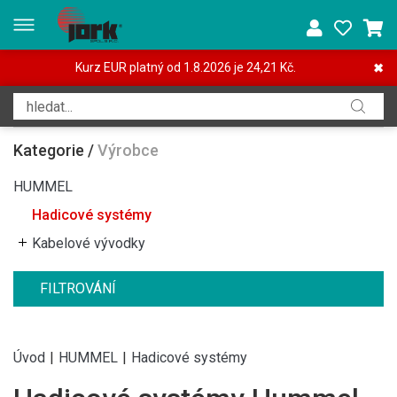
Kurz EUR platný od 1.8.2026 je 24,21 Kč.
✖
Kategorie
/
Výrobce
HUMMEL
Hadicové systémy
Kabelové vývodky
FILTROVÁNÍ
Úvod
|
HUMMEL
|
Hadicové systémy