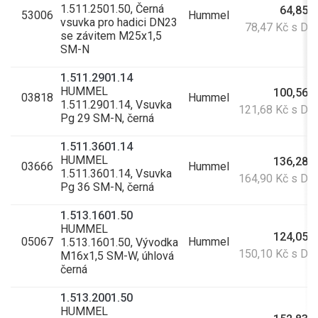
1.511.2501.50, Černá
64,85 
53006
Hummel
vsuvka pro hadici DN23
78,47 Kč s D
se závitem M25x1,5
SM-N
1.511.2901.14
HUMMEL
100,56 
03818
Hummel
1.511.2901.14, Vsuvka
121,68 Kč s DP
Pg 29 SM-N, černá
1.511.3601.14
HUMMEL
136,28 
03666
Hummel
1.511.3601.14, Vsuvka
164,90 Kč s DP
Pg 36 SM-N, černá
1.513.1601.50
HUMMEL
124,05 
05067
Hummel
1.513.1601.50, Vývodka
150,10 Kč s DP
M16x1,5 SM-W, úhlová
černá
1.513.2001.50
HUMMEL