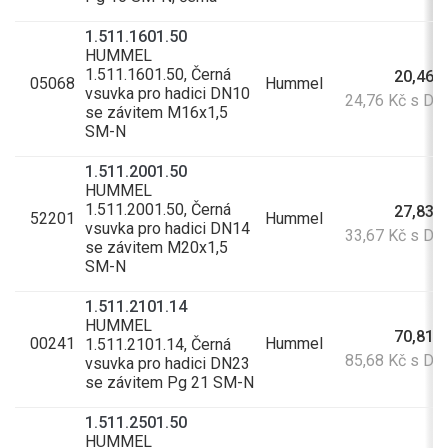
1.511.1601.50
HUMMEL
1.511.1601.50, Černá
20,46 
05068
Hummel
vsuvka pro hadici DN10
24,76 Kč s D
se závitem M16x1,5
SM-N
1.511.2001.50
HUMMEL
1.511.2001.50, Černá
27,83 
52201
Hummel
vsuvka pro hadici DN14
33,67 Kč s D
se závitem M20x1,5
SM-N
1.511.2101.14
HUMMEL
70,81 
00241
Hummel
1.511.2101.14, Černá
85,68 Kč s D
vsuvka pro hadici DN23
se závitem Pg 21 SM-N
1.511.2501.50
HUMMEL