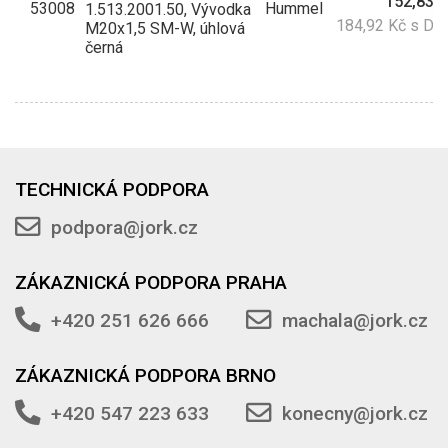
152,83 
53008
Hummel
1.513.2001.50, Vývodka
184,92 Kč s DP
M20x1,5 SM-W, úhlová
černá
TECHNICKÁ PODPORA
podpora@jork.cz
ZÁKAZNICKÁ PODPORA PRAHA
+420 251 626 666
machala@jork.cz
ZÁKAZNICKÁ PODPORA BRNO
+420 547 223 633
konecny@jork.cz