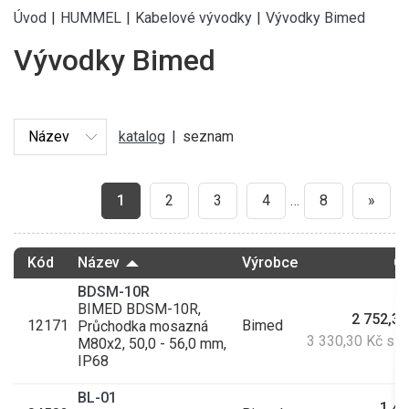
Úvod
|
HUMMEL
|
Kabelové vývodky
|
Vývodky Bimed
Vývodky Bimed
katalog
|
seznam
1
2
3
4
…
8
»
Kód
Název
Výrobce
C
BDSM-10R
BIMED BDSM-10R,
2 752,31
12171
Bimed
Průchodka mosazná
3 330,30 Kč s 
M80x2, 50,0 - 56,0 mm,
IP68
BL-01
1,40