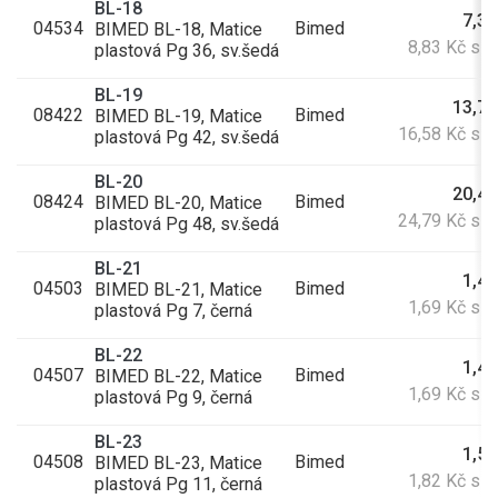
BL-18
7,30
04534
Bimed
BIMED BL-18, Matice
8,83 Kč s 
plastová Pg 36, sv.šedá
BL-19
13,70
08422
Bimed
BIMED BL-19, Matice
16,58 Kč s 
plastová Pg 42, sv.šedá
BL-20
20,49
08424
Bimed
BIMED BL-20, Matice
24,79 Kč s 
plastová Pg 48, sv.šedá
BL-21
1,40
04503
Bimed
BIMED BL-21, Matice
1,69 Kč s 
plastová Pg 7, černá
BL-22
1,40
04507
Bimed
BIMED BL-22, Matice
1,69 Kč s 
plastová Pg 9, černá
BL-23
1,50
04508
Bimed
BIMED BL-23, Matice
1,82 Kč s 
plastová Pg 11, černá