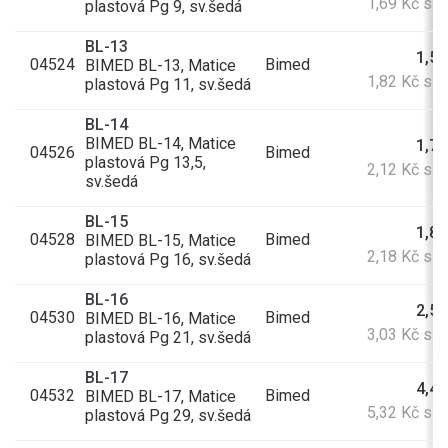
1,69 Kč s 
plastová Pg 9, sv.šedá
BL-13
1,50
04524
Bimed
BIMED BL-13, Matice
1,82 Kč s 
plastová Pg 11, sv.šedá
BL-14
BIMED BL-14, Matice
1,75
04526
Bimed
plastová Pg 13,5,
2,12 Kč s 
sv.šedá
BL-15
1,80
04528
Bimed
BIMED BL-15, Matice
2,18 Kč s 
plastová Pg 16, sv.šedá
BL-16
2,50
04530
Bimed
BIMED BL-16, Matice
3,03 Kč s 
plastová Pg 21, sv.šedá
BL-17
4,40
04532
Bimed
BIMED BL-17, Matice
5,32 Kč s 
plastová Pg 29, sv.šedá