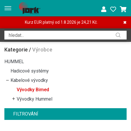
Kurz EUR platný od 1.8.2026 je 24,21 Kč.
✖
Kategorie
/
Výrobce
HUMMEL
Hadicové systémy
Kabelové vývodky
Vývodky Bimed
Vývodky Hummel
FILTROVÁNÍ