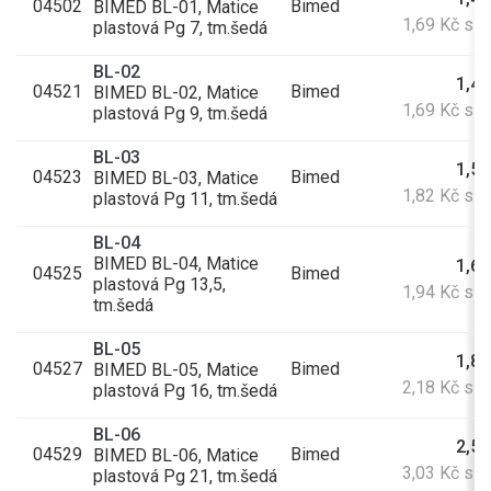
04502
Bimed
BIMED BL-01, Matice
1,69 Kč s 
plastová Pg 7, tm.šedá
BL-02
1,40
04521
Bimed
BIMED BL-02, Matice
1,69 Kč s 
plastová Pg 9, tm.šedá
BL-03
1,50
04523
Bimed
BIMED BL-03, Matice
1,82 Kč s 
plastová Pg 11, tm.šedá
BL-04
BIMED BL-04, Matice
1,60
04525
Bimed
plastová Pg 13,5,
1,94 Kč s 
tm.šedá
BL-05
1,80
04527
Bimed
BIMED BL-05, Matice
2,18 Kč s 
plastová Pg 16, tm.šedá
BL-06
2,50
04529
Bimed
BIMED BL-06, Matice
3,03 Kč s 
plastová Pg 21, tm.šedá