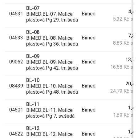
BL-07
4,40
04531
Bimed
BIMED BL-07, Matice
5,32 Kč s 
plastová Pg 29, tm.šedá
BL-08
7,30
04533
Bimed
BIMED BL-08, Matice
8,83 Kč s 
plastová Pg 36, tm.šedá
BL-09
13,70
09062
Bimed
BIMED BL-09, Matice
16,58 Kč s 
plastová Pg 42, tm.šedá
BL-10
20,49
08439
Bimed
BIMED BL-10, Matice
24,79 Kč s 
plastová Pg 48, tm.šedá
BL-11
1,40
04501
Bimed
BIMED BL-11, Matice
1,69 Kč s 
plastová Pg 7, sv.šedá
BL-12
1,40
04522
Bimed
BIMED BL-12, Matice