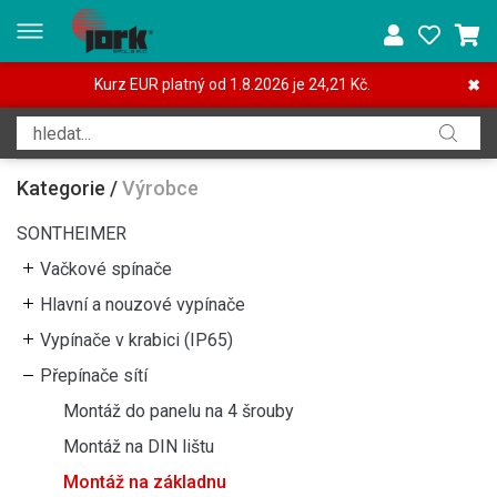
Kurz EUR platný od 1.8.2026 je 24,21 Kč.
✖
Kategorie
/
Výrobce
SONTHEIMER
Vačkové spínače
Hlavní a nouzové vypínače
Vypínače v krabici (IP65)
Přepínače sítí
Montáž do panelu na 4 šrouby
Montáž na DIN lištu
Montáž na základnu