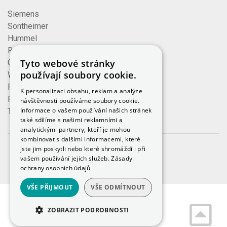
Siemens
Sontheimer
Hummel
Rose
Tyto webové stránky
Cembre
používají soubory cookie.
Wieland
Formzeug
K personalizaci obsahu, reklam a analýze
Finder
návštěvnosti používáme soubory cookie.
Informace o vašem používání našich stránek
TE Connectivity
také sdílíme s našimi reklamními a
analytickými partnery, kteří je mohou
kombinovat s dalšími informacemi, které
jste jim poskytli nebo které shromáždili při
© 2023, iKeloc
vašem používání jejich služeb.
Zásady
ochrany osobních údajů
VŠE PŘIJMOUT
VŠE ODMÍTNOUT
ZOBRAZIT PODROBNOSTI