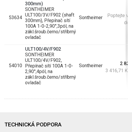
300mm)
SONTHEIMER
ULT100/3V/F902 (shaft
Poptejte vl
53634
Sontheimer
300mm), Přepínač sítí
do 
100A 1-0-2,90°,3pól, na
zákl.šroub.černo/stříbrný
ovladač
ULT100/4V/F902
SONTHEIMER
ULT100/4V/F902,
2 823
54010
Sontheimer
Přepínač sítí 100A 1-0-
3 416,71 Kč
2,90°,4pól, na
zákl.šroub.černo/stříbrný
ovladač
TECHNICKÁ PODPORA