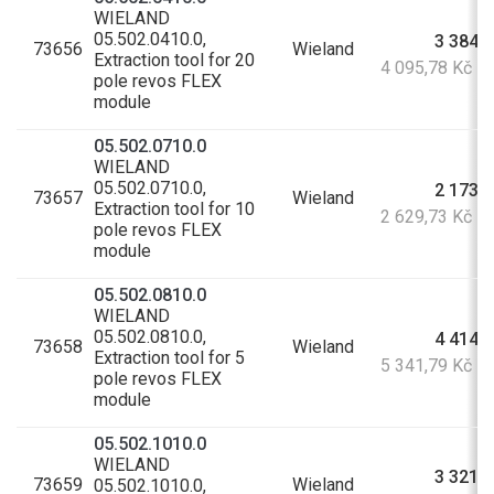
WIELAND
05.502.0410.0,
3 384,9
73656
Wieland
Extraction tool for 20
4 095,78 Kč s
pole revos FLEX
module
05.502.0710.0
WIELAND
05.502.0710.0,
2 173,3
73657
Wieland
Extraction tool for 10
2 629,73 Kč s
pole revos FLEX
module
05.502.0810.0
WIELAND
05.502.0810.0,
4 414,7
73658
Wieland
Extraction tool for 5
5 341,79 Kč s
pole revos FLEX
module
05.502.1010.0
WIELAND
3 321,2
73659
Wieland
05.502.1010.0,