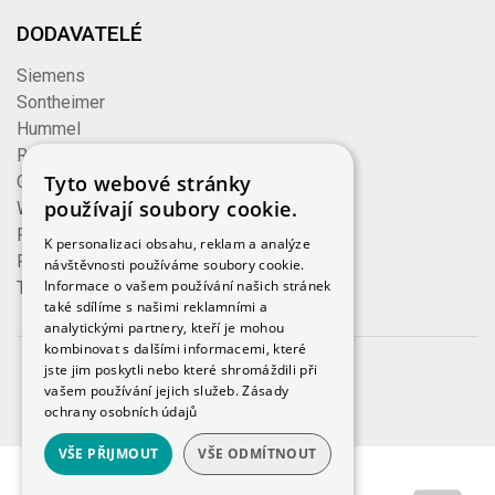
DODAVATELÉ
Siemens
Sontheimer
Hummel
Rose
Tyto webové stránky
Cembre
používají soubory cookie.
Wieland
Formzeug
K personalizaci obsahu, reklam a analýze
Finder
návštěvnosti používáme soubory cookie.
Informace o vašem používání našich stránek
TE Connectivity
také sdílíme s našimi reklamními a
analytickými partnery, kteří je mohou
kombinovat s dalšími informacemi, které
jste jim poskytli nebo které shromáždili při
© 2023, iKeloc
vašem používání jejich služeb.
Zásady
ochrany osobních údajů
VŠE PŘIJMOUT
VŠE ODMÍTNOUT