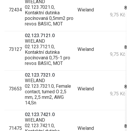
WIELAND
02.123.7021.0,
8,0
72434
Wieland
Kontaktní dutinka
9,75 Kč s
pocínovaná 0,5mm2 pro
revos BASIC, MOT
02.123.7121.0
WIELAND
02.123.7121.0,
8,0
73127
Wieland
Kontaktní dutinka
9,75 Kč s
pocínovaná 0,75-1 pro
revos BASIC, MOT
02.123.7321.0
WIELAND
02.123.7321.0, Female
8,0
73653
Wieland
contact, turned O 2,5
9,75 Kč s
mm, 2,5 mm2, AWG
14,Sn
02.123.7421.0
WIELAND
02.123.7421.0,
8,9
71475
Wieland