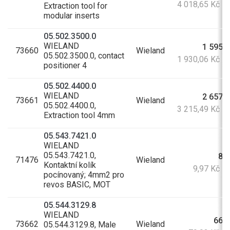
4 018,65 Kč s
Extraction tool for
modular inserts
05.502.3500.0
WIELAND
1 595,0
73660
Wieland
05.502.3500.0, contact
1 930,06 Kč s
positioner 4
05.502.4400.0
WIELAND
2 657,4
73661
Wieland
05.502.4400.0,
3 215,49 Kč s
Extraction tool 4mm
05.543.7421.0
WIELAND
05.543.7421.0,
8,2
71476
Wieland
Kontaktní kolík
9,97 Kč s
pocínovaný; 4mm2 pro
revos BASIC, MOT
05.544.3129.8
WIELAND
66,0
73662
Wieland
05.544.3129.8, Male