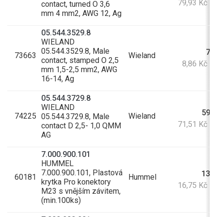
79,93 Kč s
contact, turned O 3,6
mm 4 mm2, AWG 12, Ag
05.544.3529.8
WIELAND
05.544.3529.8, Male
7,3
73663
Wieland
contact, stamped O 2,5
8,86 Kč s
mm 1,5-2,5 mm2, AWG
16-14, Ag
05.544.3729.8
WIELAND
59,1
74225
Wieland
05.544.3729.8, Male
71,51 Kč s
contact D 2,5- 1,0 QMM
AG
7.000.900.101
HUMMEL
7.000.900.101, Plastová
13,8
60181
Hummel
krytka Pro konektory
16,75 Kč s
M23 s vnějším závitem,
(min.100ks)