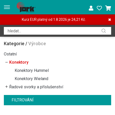
Kurz EUR platný od 1.8.2026 je 24,21 Kč.
✖
Kategorie
/
Výrobce
Ostatní
Konektory
Konektory Hummel
Konektory Wieland
Řadové svorky a příslušenství
FILTROVÁNÍ