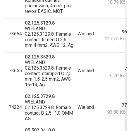
Kontaktní dutinka
10,79 Kč s
pocínovaná; 4mm2 pro
revos BASIC, MOT
02.125.3129.8
WIELAND
96,9
73654
Wieland
02.125.3129.8, Female
117,25 Kč s
contact, turned O 3,6
mm 4 mm2, AWG 12, Ag
02.125.3529.8
WIELAND
02.125.3529.8, Female
7,6
73655
Wieland
contact, stamped O 2,5
9,20 Kč s
mm 1,5-2,5 mm2, AWG
16-14, Ag
02.125.3729.8
WIELAND
77,3
74224
Wieland
02.125.3729.8, Female
93,58 Kč s
contact D 2,5- 1,0 QMM
AG
05.502.0410.0