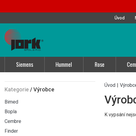
Úvod
Siemens
Hummel
Rose
Cem
Úvod
|
Výrobc
Kategorie
/
Výrobce
Výrob
Bimed
Bopla
K vypsání nejs
Cembre
Finder