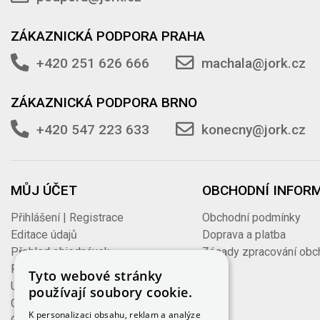
ZÁKAZNICKÁ PODPORA PRAHA
+420 251 626 666
machala@jork.cz
ZÁKAZNICKÁ PODPORA BRNO
+420 547 223 633
konecny@jork.cz
MŮJ ÚČET
OBCHODNÍ INFOR
Přihlášení | Registrace
Obchodní podmínky
Editace údajů
Doprava a platba
Přehled objednávek
Zásady zpracování obc
Faktury vydané
údajů
Tyto webové stránky
Uložené košíky
používají soubory cookie.
Oblíbené produkty
K personalizaci obsahu, reklam a analýze