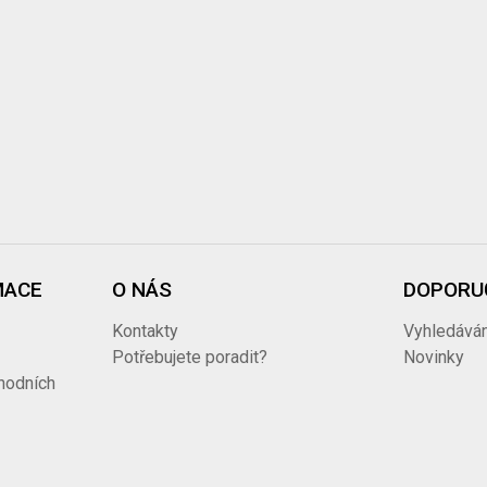
MACE
O NÁS
DOPORU
Kontakty
Vyhledáván
Potřebujete poradit?
Novinky
hodních