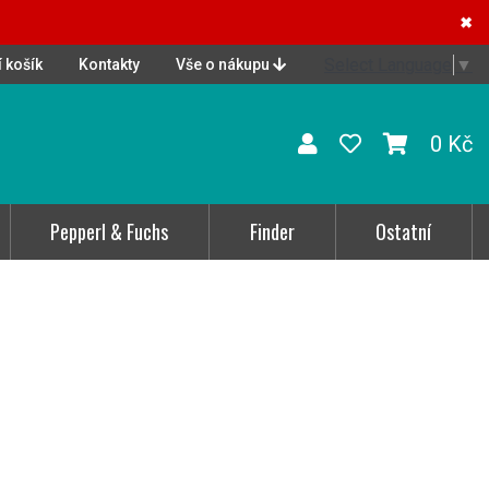
✖
Select Language
▼
 košík
Kontakty
Vše o nákupu
0 Kč
Pepperl & Fuchs
Finder
Ostatní