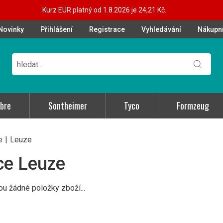
Kurz EUR platný od 1.8.2026 je 24,21 Kč.
Novinky
Přihlášení
Registrace
Vyhledávání
Nákupní
bre
Sontheimer
Tyco
Formzeug
e
|
Leuze
ce Leuze
ou žádné položky zboží...