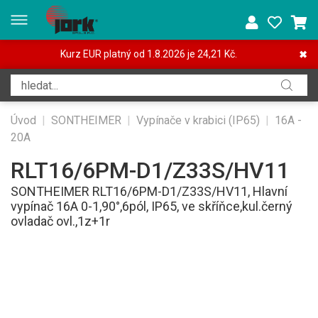
Kurz EUR platný od 1.8.2026 je 24,21 Kč.
✖
Úvod
|
SONTHEIMER
|
Vypínače v krabici (IP65)
|
16A -
20A
RLT16/6PM-D1/Z33S/HV11
SONTHEIMER RLT16/6PM-D1/Z33S/HV11, Hlavní
vypínač 16A 0-1,90°,6pól, IP65, ve skříňce,kul.černý
ovladač ovl.,1z+1r