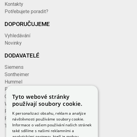
Kontakty
Potřebujete poradit?
DOPORUČUJEME
Vyhledávání
Novinky
DODAVATELÉ
Siemens
Sontheimer
Hummel
Rose
Tyto webové stránky
Cembre
používají soubory cookie.
Wieland
Formzeug
K personalizaci obsahu, reklam a analýze
Finder
návštěvnosti používáme soubory cookie.
Informace o vašem používání našich stránek
TE Connectivity
také sdílíme s našimi reklamními a
analytickými partnery, kteří je mohou