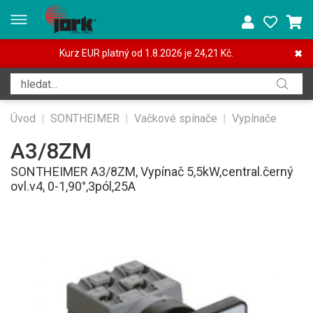
Kurz EUR platný od 1.8.2026 je 24,21 Kč.
✖
Úvod
|
SONTHEIMER
|
Vačkové spínače
|
Vypínače
A3/8ZM
SONTHEIMER A3/8ZM, Vypínač 5,5kW,central.černý
ovl.v4, 0-1,90°,3pól,25A