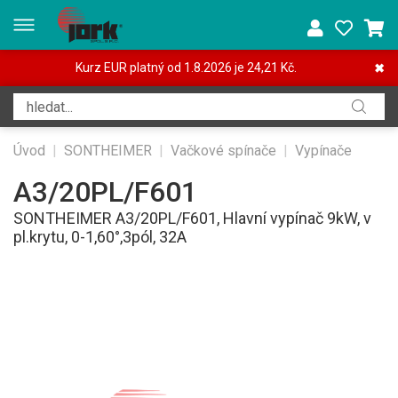
Kurz EUR platný od 1.8.2026 je 24,21 Kč.
✖
Úvod
|
SONTHEIMER
|
Vačkové spínače
|
Vypínače
A3/20PL/F601
SONTHEIMER A3/20PL/F601, Hlavní vypínač 9kW, v
pl.krytu, 0-1,60°,3pól, 32A