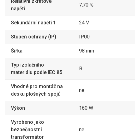
Relativní zkratové
7,70 %
napětí
Sekundární napětí 1
24 V
Stupeň ochrany (IP)
IP00
Šířka
98 mm
Typ izolačního
B
materiálu podle IEC 85
Vhodné pro montáž na
ne
desku plošných spojů
Výkon
160 W
Vyrobeno jako
bezpečnostní
ne
transformátor