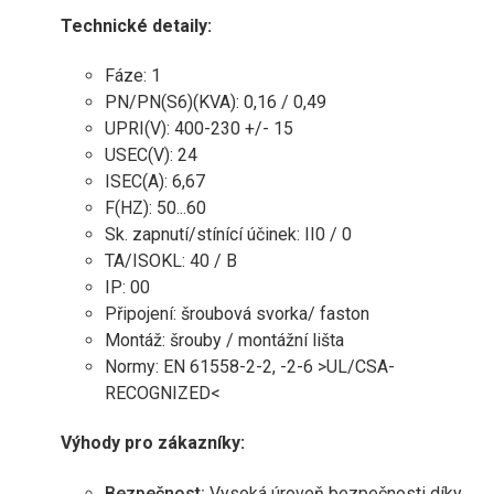
Technické detaily:
Fáze: 1
PN/PN(S6)(KVA): 0,16 / 0,49
UPRI(V): 400-230 +/- 15
USEC(V): 24
ISEC(A): 6,67
F(HZ): 50...60
Sk. zapnutí/stínící účinek: II0 / 0
TA/ISOKL: 40 / B
IP: 00
Připojení: šroubová svorka/ faston
Montáž: šrouby / montážní lišta
Normy: EN 61558-2-2, -2-6 >UL/CSA-
RECOGNIZED<
Výhody pro zákazníky:
Bezpečnost:
Vysoká úroveň bezpečnosti díky