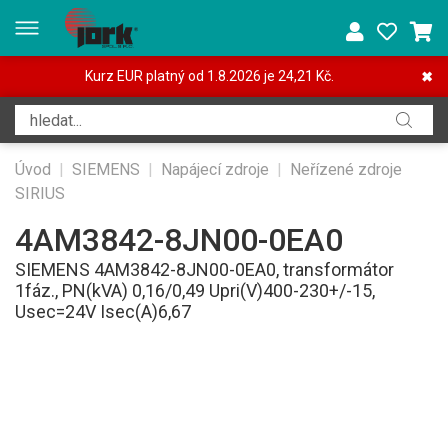
Kurz EUR platný od 1.8.2026 je 24,21 Kč.
✖
Úvod
|
SIEMENS
|
Napájecí zdroje
|
Neřízené zdroje
SIRIUS
4AM3842-8JN00-0EA0
SIEMENS 4AM3842-8JN00-0EA0, transformátor
1fáz., PN(kVA) 0,16/0,49 Upri(V)400-230+/-15,
Usec=24V Isec(A)6,67