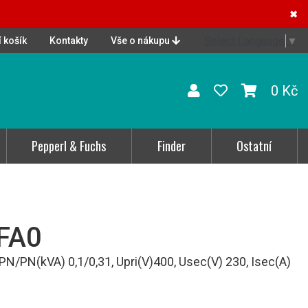
✖
Select Language
▼
 košík
Kontakty
Vše o nákupu
0 Kč
Pepperl & Fuchs
Finder
Ostatní
FA0
/PN(kVA) 0,1/0,31, Upri(V)400, Usec(V) 230, Isec(A)