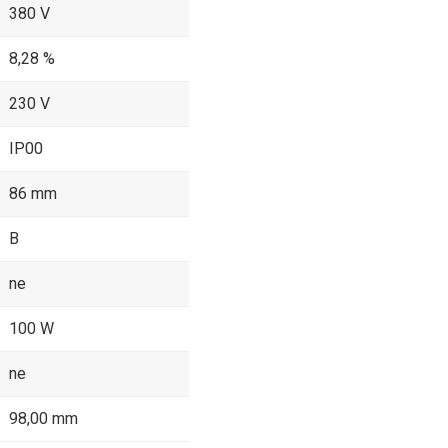
380 V
8,28 %
230 V
IP00
86 mm
B
ne
100 W
ne
98,00 mm