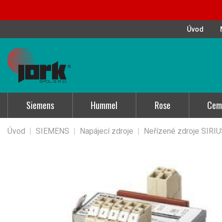
Úvod
Siemens
Hummel
Rose
Cem
Úvod
|
SIEMENS
|
Napájecí zdroje
|
Neřízené zdroje SIRI