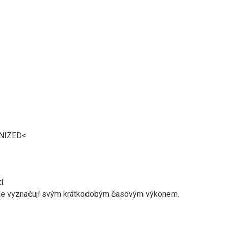
GNIZED<
í.
 se vyznačují svým krátkodobým časovým výkonem.