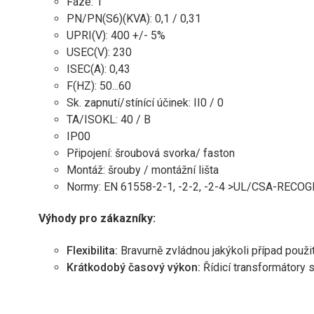
Fáze: 1
PN/PN(S6)(KVA): 0,1 / 0,31
UPRI(V): 400 +/- 5%
USEC(V): 230
ISEC(A): 0,43
F(HZ): 50...60
Sk. zapnutí/stínící účinek: II0 / 0
TA/ISOKL: 40 / B
IP00
Připojení: šroubová svorka/ faston
Montáž: šrouby / montážní lišta
Normy: EN 61558-2-1, -2-2, -2-4 >UL/CSA-RECO
Výhody pro zákazníky:
Flexibilita:
Bravurně zvládnou jakýkoli případ použit
Krátkodobý časový výkon:
Řídicí transformátory