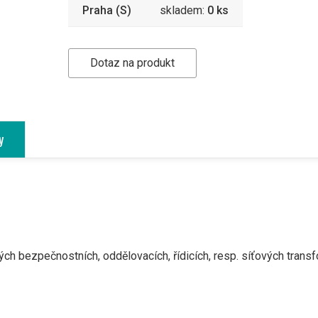
Praha (S)
skladem:
0 ks
Dotaz na produkt
y
h bezpečnostních, oddělovacích, řídicích, resp. síťových transf