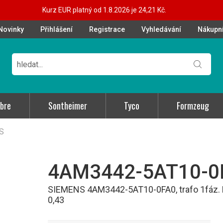
Kurz EUR platný od 1.8.2026 je 24,21 Kč.
Novinky
Přihlášení
Registrace
Vyhledávání
Nákupní
bre
Sontheimer
Tyco
Formzeug
US
4AM3442-5AT10-0
SIEMENS 4AM3442-5AT10-0FA0, trafo 1fáz. PN
0,43