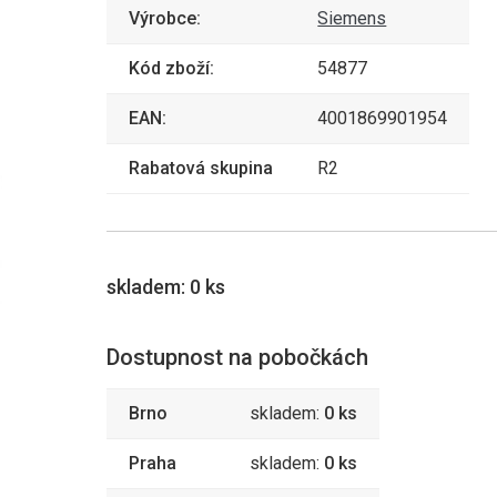
Výrobce:
Siemens
Kód zboží:
54877
EAN:
4001869901954
Rabatová skupina
R2
skladem:
0 ks
Dostupnost na pobočkách
Brno
skladem:
0 ks
Praha
skladem:
0 ks