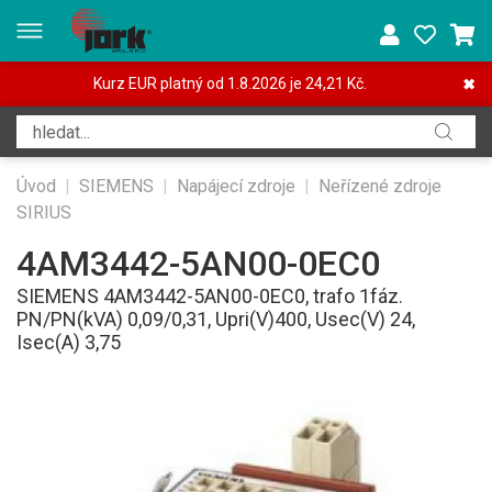
Kurz EUR platný od 1.8.2026 je 24,21 Kč.
✖
Úvod
|
SIEMENS
|
Napájecí zdroje
|
Neřízené zdroje
SIRIUS
4AM3442-5AN00-0EC0
SIEMENS 4AM3442-5AN00-0EC0, trafo 1fáz.
PN/PN(kVA) 0,09/0,31, Upri(V)400, Usec(V) 24,
Isec(A) 3,75