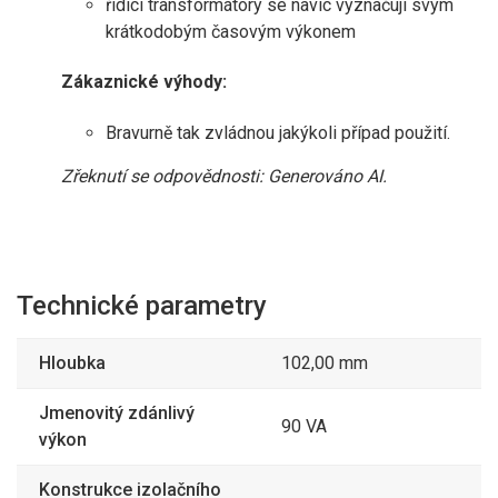
řídicí transformátory se navíc vyznačují svým
krátkodobým časovým výkonem
Zákaznické výhody:
Bravurně tak zvládnou jakýkoli případ použití.
Zřeknutí se odpovědnosti: Generováno AI.
Technické parametry
Hloubka
102,00 mm
Jmenovitý zdánlivý
90 VA
výkon
Konstrukce izolačního