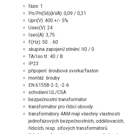
fáze: 1
Pn/Pn(S6)(kVA): 0,09 / 0,31
Upri(V): 400 +/- 5%
Usec(V): 24
Isec(A): 3,75
F(Hz): 50 ... 60
skupina zapojení/stínění: II0 / 0
TA/Iso tř.: 40 / B
IP23
připojení: šroubová svorka/faston
montáž: šrouby
EN 61558-2-2, -2-6
schválení UL/CSA
bezpečnostní transformátor
transformátor pro řídicí obvody
transformátory 4AM mají všechny vlastnosti
jednofázových bezpečnostních, oddělovacích,
řídicích, resp. síťových transformátorů