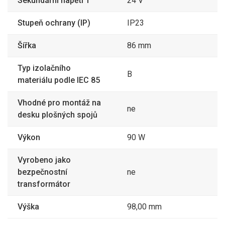
Sekundární napětí 1
24 V
Stupeň ochrany (IP)
IP23
Šířka
86 mm
Typ izolačního
B
materiálu podle IEC 85
Vhodné pro montáž na
ne
desku plošných spojů
Výkon
90 W
Vyrobeno jako
bezpečnostní
ne
transformátor
Výška
98,00 mm