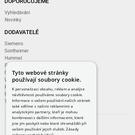
DOPORUČUJEME
Vyhledávání
Novinky
DODAVATELÉ
Siemens
Sontheimer
Hummel
Rose
Tyto webové stránky
Cembre
používají soubory cookie.
Wieland
Formzeug
K personalizaci obsahu, reklam a analýze
Finder
návštěvnosti používáme soubory cookie.
Informace o vašem používání našich stránek
TE Connectivity
také sdílíme s našimi reklamními a
analytickými partnery, kteří je mohou
kombinovat s dalšími informacemi, které
jste jim poskytli nebo které shromáždili při
© 2023, iKeloc
vašem používání jejich služeb.
Zásady
ochrany osobních údajů