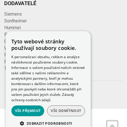
DODAVATELÉ
Siemens
Sontheimer
Hummel
Rose
Tyto webové stránky
Cembre
používají soubory cookie.
Wieland
Formzeug
K personalizaci obsahu, reklam a analýze
Finder
návštěvnosti používáme soubory cookie.
Informace o vašem používání našich stránek
TE Connectivity
také sdílíme s našimi reklamními a
analytickými partnery, kteří je mohou
kombinovat s dalšími informacemi, které
jste jim poskytli nebo které shromáždili při
© 2023, iKeloc
vašem používání jejich služeb.
Zásady
ochrany osobních údajů
VŠE PŘIJMOUT
VŠE ODMÍTNOUT
ZOBRAZIT PODROBNOSTI