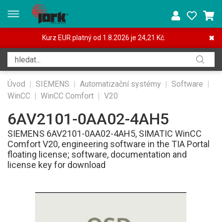
Kurz EUR platný od 1.8.2026 je 24,21 Kč.
✖
Úvod
|
SIEMENS
|
Automatizační systémy
|
Software
|
WinCC
|
WinCC Comfort
|
V20
6AV2101-0AA02-4AH5
SIEMENS 6AV2101-0AA02-4AH5, SIMATIC WinCC
Comfort V20, engineering software in the TIA Portal
floating license; software, documentation and
license key for download