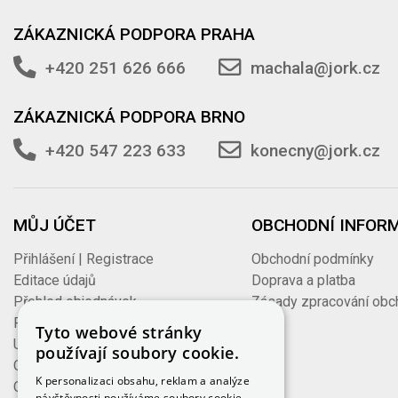
ZÁKAZNICKÁ PODPORA PRAHA
+420 251 626 666
machala@jork.cz
ZÁKAZNICKÁ PODPORA BRNO
+420 547 223 633
konecny@jork.cz
MŮJ ÚČET
OBCHODNÍ INFOR
Přihlášení | Registrace
Obchodní podmínky
Editace údajů
Doprava a platba
Přehled objednávek
Zásady zpracování obc
Faktury vydané
údajů
Tyto webové stránky
Uložené košíky
používají soubory cookie.
Oblíbené produkty
K personalizaci obsahu, reklam a analýze
Odhlášení
návštěvnosti používáme soubory cookie.