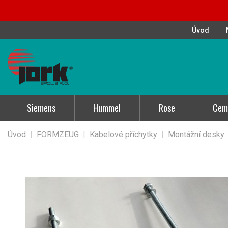
Úvod
Siemens
Hummel
Rose
Cem
Úvod
|
FORMZEUG
|
Kabelové příchytky
|
Montážní desky