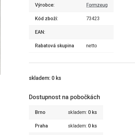
Výrobce:
Formzeug
Kód zboží:
73423
EAN:
Rabatová skupina
netto
skladem:
0 ks
Dostupnost na pobočkách
Brno
skladem:
0 ks
Praha
skladem:
0 ks