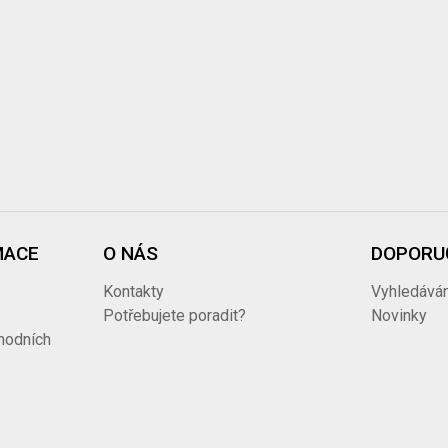
MACE
O NÁS
DOPORU
Kontakty
Vyhledáván
Potřebujete poradit?
Novinky
hodních