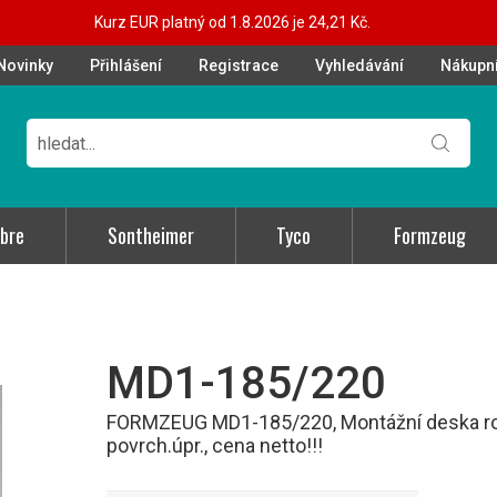
Kurz EUR platný od 1.8.2026 je 24,21 Kč.
Novinky
Přihlášení
Registrace
Vyhledávání
Nákupní
bre
Sontheimer
Tyco
Formzeug
MD1-185/220
FORMZEUG MD1-185/220, Montážní deska roz
povrch.úpr., cena netto!!!