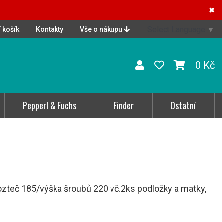
✖
Select Language
▼
 košík
Kontakty
Vše o nákupu
0 Kč
Pepperl & Fuchs
Finder
Ostatní
teč 185/výška šroubů 220 vč.2ks podložky a matky,