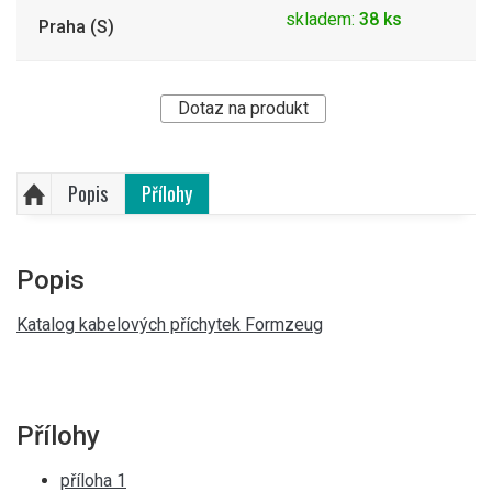
skladem:
38 ks
Praha (S)
Dotaz na produkt
Popis
Přílohy
Popis
Katalog kabelových příchytek Formzeug
Přílohy
příloha 1