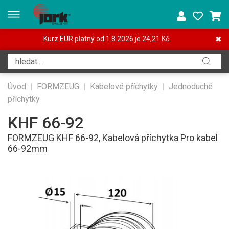
Kurz EUR platný od 1.8.2026 je 24,21 Kč.
✖
Úvod
|
FORMZEUG
|
Kabelové příchytky
|
Jednoduché
příchytky
KHF 66-92
FORMZEUG KHF 66-92, Kabelová příchytka Pro kabel
66-92mm