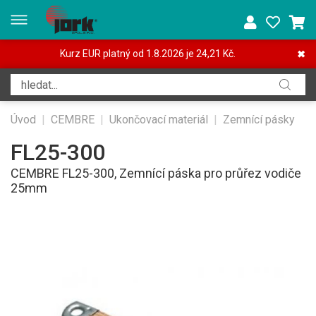
Kurz EUR platný od 1.8.2026 je 24,21 Kč.
✖
Úvod
|
CEMBRE
|
Ukončovací materiál
|
Zemnící pásky
FL25-300
CEMBRE FL25-300, Zemnící páska pro průřez vodiče
25mm