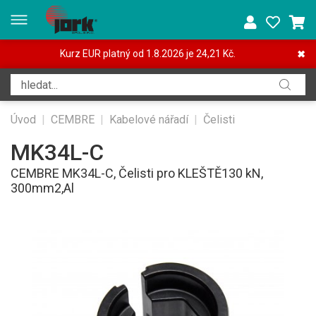
Kurz EUR platný od 1.8.2026 je 24,21 Kč.
✖
Úvod
|
CEMBRE
|
Kabelové nářadí
|
Čelisti
MK34L-C
CEMBRE MK34L-C, Čelisti pro KLEŠTĚ130 kN,
300mm2,Al