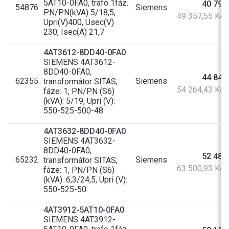
5AT10-0FA0, trafo 1fáz.
40 791
54876
Siemens
PN/PN(kVA) 5/18,5,
49 357,55 Kč
Upri(V)400, Usec(V)
230, Isec(A) 21,7
4AT3612-8DD40-0FA0
SIEMENS 4AT3612-
8DD40-0FA0,
44 846
62355
Siemens
transformátor SITAS,
54 264,43 Kč
fáze: 1, PN/PN (S6)
(kVA): 5/19, Upri (V):
550-525-500-48
4AT3632-8DD40-0FA0
SIEMENS 4AT3632-
8DD40-0FA0,
52 480
65232
Siemens
transformátor SITAS,
63 500,93 Kč
fáze: 1, PN/PN (S6)
(kVA): 6,3/24,5, Upri (V):
550-525-50
4AT3912-5AT10-0FA0
SIEMENS 4AT3912-