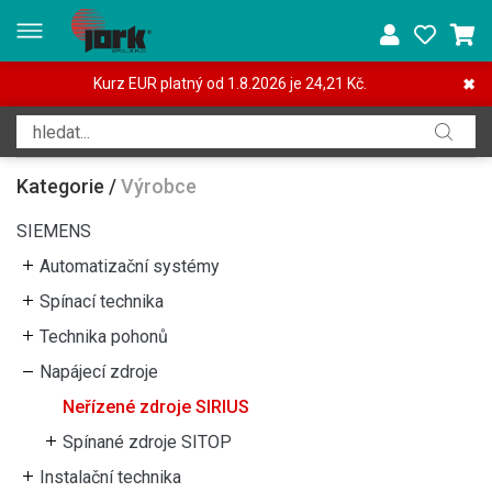
Kurz EUR platný od 1.8.2026 je 24,21 Kč.
✖
Kategorie
/
Výrobce
SIEMENS
Automatizační systémy
Spínací technika
Technika pohonů
Napájecí zdroje
Neřízené zdroje SIRIUS
Spínané zdroje SITOP
Instalační technika