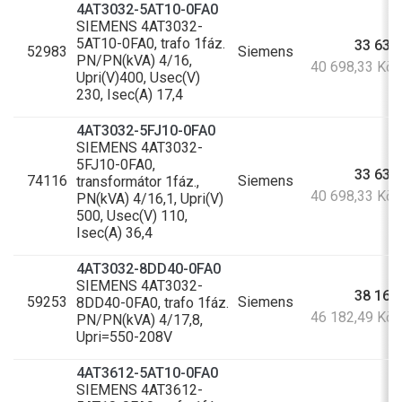
4AT3032-5AT10-0FA0
SIEMENS 4AT3032-
5AT10-0FA0, trafo 1fáz.
33 634
52983
Siemens
PN/PN(kVA) 4/16,
40 698,33 Kč
Upri(V)400, Usec(V)
230, Isec(A) 17,4
4AT3032-5FJ10-0FA0
SIEMENS 4AT3032-
5FJ10-0FA0,
33 634
74116
Siemens
transformátor 1fáz.,
40 698,33 Kč
PN(kVA) 4/16,1, Upri(V)
500, Usec(V) 110,
Isec(A) 36,4
4AT3032-8DD40-0FA0
SIEMENS 4AT3032-
38 167
59253
Siemens
8DD40-0FA0, trafo 1fáz.
46 182,49 Kč
PN/PN(kVA) 4/17,8,
Upri=550-208V
4AT3612-5AT10-0FA0
SIEMENS 4AT3612-