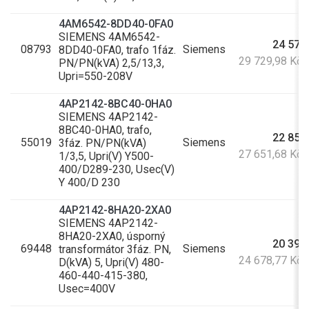
4AM6542-8DD40-0FA0
SIEMENS 4AM6542-
24 570
08793
Siemens
8DD40-0FA0, trafo 1fáz.
29 729,98 Kč
PN/PN(kVA) 2,5/13,3,
Upri=550-208V
4AP2142-8BC40-0HA0
SIEMENS 4AP2142-
8BC40-0HA0, trafo,
22 852
55019
Siemens
3fáz. PN/PN(kVA)
27 651,68 Kč
1/3,5, Upri(V) Y500-
400/D289-230, Usec(V)
Y 400/D 230
4AP2142-8HA20-2XA0
SIEMENS 4AP2142-
8HA20-2XA0, úsporný
20 395
69448
Siemens
transformátor 3fáz. PN,
24 678,77 Kč
D(kVA) 5, Upri(V) 480-
460-440-415-380,
Usec=400V