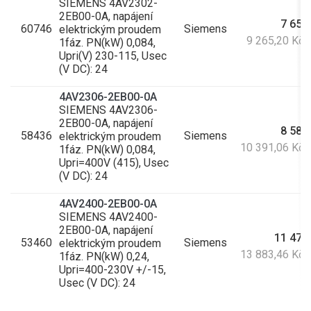
SIEMENS 4AV2302-
2EB00-0A, napájení
7 657
60746
Siemens
elektrickým proudem
9 265,20 Kč
1fáz. PN(kW) 0,084,
Upri(V) 230-115, Usec
(V DC): 24
4AV2306-2EB00-0A
SIEMENS 4AV2306-
2EB00-0A, napájení
8 587
58436
Siemens
elektrickým proudem
10 391,06 Kč
1fáz. PN(kW) 0,084,
Upri=400V (415), Usec
(V DC): 24
4AV2400-2EB00-0A
SIEMENS 4AV2400-
2EB00-0A, napájení
11 473
53460
Siemens
elektrickým proudem
13 883,46 Kč
1fáz. PN(kW) 0,24,
Upri=400-230V +/-15,
Usec (V DC): 24