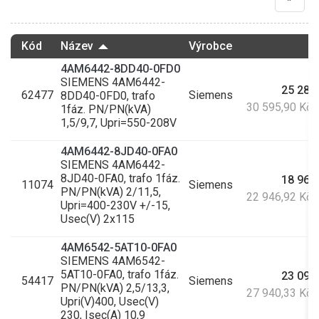
Kód
Název
Výrobce
4AM6442-8DD40-0FD0
SIEMENS 4AM6442-
25 285
62477
Siemens
8DD40-0FD0, trafo
30 595,90 Kč
1fáz. PN/PN(kVA)
1,5/9,7, Upri=550-208V
4AM6442-8JD40-0FA0
SIEMENS 4AM6442-
8JD40-0FA0, trafo 1fáz.
18 964
11074
Siemens
PN/PN(kVA) 2/11,5,
22 946,92 Kč
Upri=400-230V +/-15,
Usec(V) 2x115
4AM6542-5AT10-0FA0
SIEMENS 4AM6542-
5AT10-0FA0, trafo 1fáz.
23 091
54417
Siemens
PN/PN(kVA) 2,5/13,3,
27 940,33 Kč
Upri(V)400, Usec(V)
230, Isec(A) 10,9