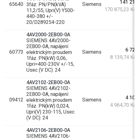
141 219
65640
Siemens
3fáz. PN/PN(kVA)
170 875,23 Kč
11,2/55, Upri(V) Y500-
440-380 +/-
20/D289254-220
4AV2000-2EB00-0A
SIEMENS 4AV2000-
2EB00-0A, napájení
6 727
60773
Siemens
elektrickým proudem
8 139,74 Kč
1fáz. PN(kW) 0,06,
Upri=400-230V +/-15,
Usec (V DC): 24
4AV2102-2EB00-0A
SIEMENS 4AV2102-
2EB00-0A, napájení
4 103
09412
Siemens
elektrickým proudem
4 964,70 Kč
1fáz. PN(kW) 0,024,
Upri(V) 230-115, Usec
(V DC): 24
4AV2106-2EB00-0A
SIEMENS 4AV2106-