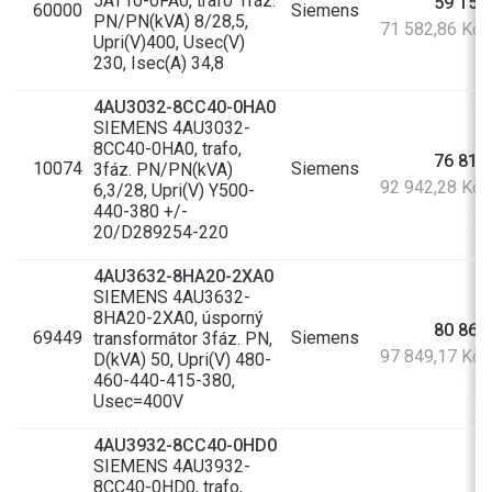
5AT10-0FA0, trafo 1fáz.
59 159
60000
Siemens
PN/PN(kVA) 8/28,5,
71 582,86 Kč
Upri(V)400, Usec(V)
230, Isec(A) 34,8
4AU3032-8CC40-0HA0
SIEMENS 4AU3032-
8CC40-0HA0, trafo,
76 811
10074
Siemens
3fáz. PN/PN(kVA)
92 942,28 Kč
6,3/28, Upri(V) Y500-
440-380 +/-
20/D289254-220
4AU3632-8HA20-2XA0
SIEMENS 4AU3632-
8HA20-2XA0, úsporný
80 867
69449
Siemens
transformátor 3fáz. PN,
97 849,17 Kč
D(kVA) 50, Upri(V) 480-
460-440-415-380,
Usec=400V
4AU3932-8CC40-0HD0
SIEMENS 4AU3932-
8CC40-0HD0, trafo,