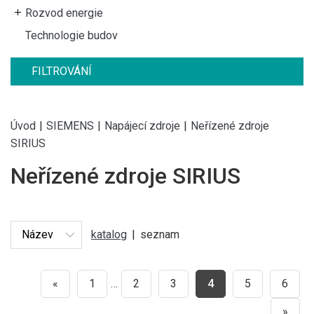
Rozvod energie
Technologie budov
FILTROVÁNÍ
Úvod
|
SIEMENS
|
Napájecí zdroje
|
Neřízené zdroje
SIRIUS
Neřízené zdroje SIRIUS
katalog
|
seznam
«
1
…
2
3
4
5
6
»