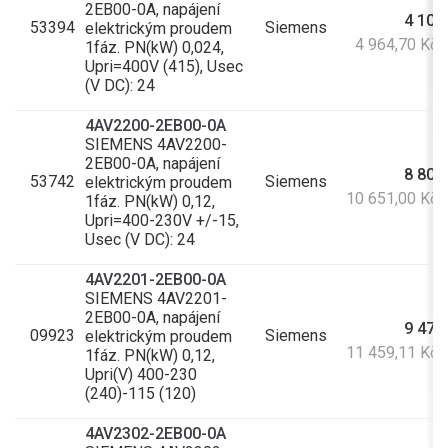
2EB00-0A, napájení
4 103
53394
Siemens
elektrickým proudem
4 964,70 Kč
1fáz. PN(kW) 0,024,
Upri=400V (415), Usec
(V DC): 24
4AV2200-2EB00-0A
SIEMENS 4AV2200-
2EB00-0A, napájení
8 802
53742
Siemens
elektrickým proudem
10 651,00 Kč
1fáz. PN(kW) 0,12,
Upri=400-230V +/-15,
Usec (V DC): 24
4AV2201-2EB00-0A
SIEMENS 4AV2201-
2EB00-0A, napájení
9 470
09923
Siemens
elektrickým proudem
11 459,11 Kč
1fáz. PN(kW) 0,12,
Upri(V) 400-230
(240)-115 (120)
4AV2302-2EB00-0A