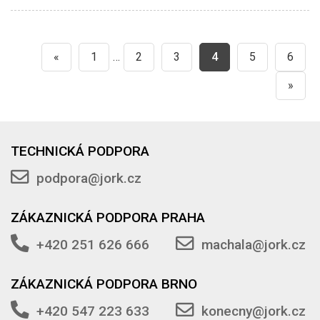
«
1
…
2
3
4
5
6
»
TECHNICKÁ PODPORA
podpora@jork.cz
ZÁKAZNICKÁ PODPORA PRAHA
+420 251 626 666
machala@jork.cz
ZÁKAZNICKÁ PODPORA BRNO
+420 547 223 633
konecny@jork.cz