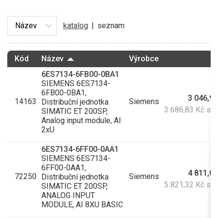
katalog
|
seznam
Kód
Název
Výrobce
C
6ES7134-6FB00-0BA1
SIEMENS 6ES7134-
6FB00-0BA1,
3 046,97
14163
Siemens
Distribuční jednotka
3 686,83 Kč s 
SIMATIC ET 200SP,
Analog input module, AI
2xU
6ES7134-6FF00-0AA1
SIEMENS 6ES7134-
6FF00-0AA1,
4 811,01
72250
Siemens
Distribuční jednotka
5 821,32 Kč s 
SIMATIC ET 200SP,
ANALOG INPUT
MODULE, AI 8XU BASIC