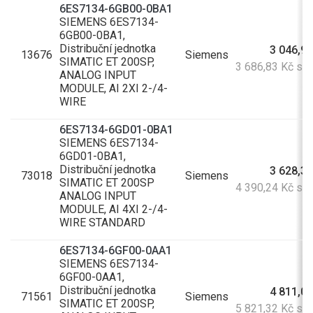
6ES7134-6GB00-0BA1
SIEMENS 6ES7134-
6GB00-0BA1,
Distribuční jednotka
3 046,97
13676
Siemens
SIMATIC ET 200SP,
3 686,83 Kč s 
ANALOG INPUT
MODULE, AI 2XI 2-/4-
WIRE
6ES7134-6GD01-0BA1
SIEMENS 6ES7134-
6GD01-0BA1,
Distribuční jednotka
3 628,30
73018
Siemens
SIMATIC ET 200SP
4 390,24 Kč s 
ANALOG INPUT
MODULE, AI 4XI 2-/4-
WIRE STANDARD
6ES7134-6GF00-0AA1
SIEMENS 6ES7134-
6GF00-0AA1,
Distribuční jednotka
4 811,01
71561
Siemens
SIMATIC ET 200SP,
5 821,32 Kč s 