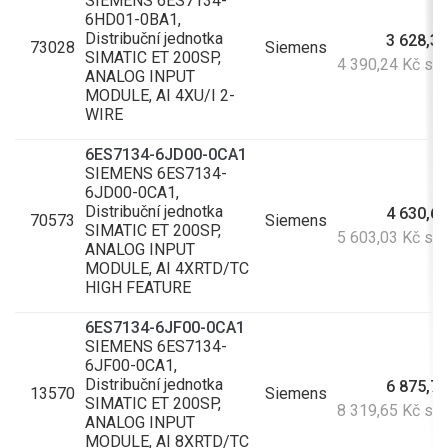
SIEMENS 6ES7134-
6HD01-0BA1,
Distribuční jednotka
3 628,30
73028
Siemens
SIMATIC ET 200SP,
4 390,24 Kč s 
ANALOG INPUT
MODULE, AI 4XU/I 2-
WIRE
6ES7134-6JD00-0CA1
SIEMENS 6ES7134-
6JD00-0CA1,
Distribuční jednotka
4 630,60
70573
Siemens
SIMATIC ET 200SP,
5 603,03 Kč s 
ANALOG INPUT
MODULE, AI 4XRTD/TC
HIGH FEATURE
6ES7134-6JF00-0CA1
SIEMENS 6ES7134-
6JF00-0CA1,
Distribuční jednotka
6 875,74
13570
Siemens
SIMATIC ET 200SP,
8 319,65 Kč s 
ANALOG INPUT
MODULE, AI 8XRTD/TC