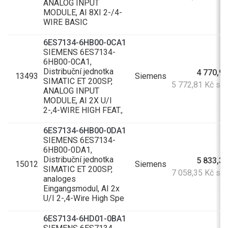
ANALOG INPUT
MODULE, AI 8XI 2-/4-
WIRE BASIC
6ES7134-6HB00-0CA1
SIEMENS 6ES7134-
6HB00-0CA1,
Distribuční jednotka
4 770,92
13493
Siemens
SIMATIC ET 200SP,
5 772,81 Kč s 
ANALOG INPUT
MODULE, AI 2X U/I
2-,4-WIRE HIGH FEAT.,
6ES7134-6HB00-0DA1
SIEMENS 6ES7134-
6HB00-0DA1,
Distribuční jednotka
5 833,35
15012
Siemens
SIMATIC ET 200SP,
7 058,35 Kč s 
analoges
Eingangsmodul, AI 2x
U/I 2-,4-Wire High Spe
6ES7134-6HD01-0BA1