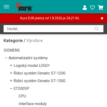
Kurz EUR platný od 1.8.2026 je 24,21 Kč.
✖
Kategorie
/
Výrobce
SIEMENS
Automatizační systémy
Logický modul LOGO!
Řídicí systém Simatic S7-1200
Řídící systém Simatic S7-1500
ET200SP
CPU
Interface moduly