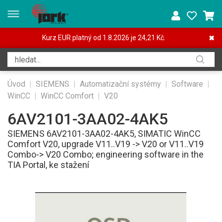
Kurz EUR platný od 1.8.2026 je 24,21 Kč.
✖
Úvod
|
SIEMENS
|
Automatizační systémy
|
Software
|
WinCC
|
WinCC Comfort
|
V20
6AV2101-3AA02-4AK5
SIEMENS 6AV2101-3AA02-4AK5, SIMATIC WinCC
Comfort V20, upgrade V11..V19 -> V20 or V11..V19
Combo-> V20 Combo; engineering software in the
TIA Portal, ke stažení