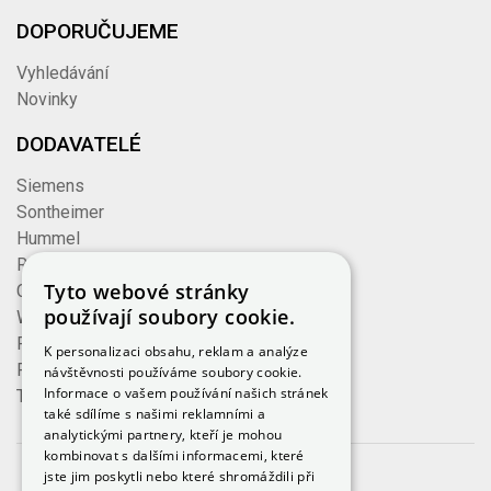
DOPORUČUJEME
Vyhledávání
Novinky
DODAVATELÉ
Siemens
Sontheimer
Hummel
Rose
Tyto webové stránky
Cembre
používají soubory cookie.
Wieland
Formzeug
K personalizaci obsahu, reklam a analýze
Finder
návštěvnosti používáme soubory cookie.
Informace o vašem používání našich stránek
TE Connectivity
také sdílíme s našimi reklamními a
analytickými partnery, kteří je mohou
kombinovat s dalšími informacemi, které
jste jim poskytli nebo které shromáždili při
© 2023, iKeloc